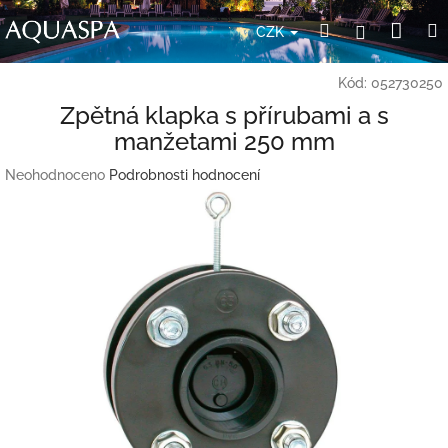
Přejít
Nák
Hledat
Přihlášení
na
CZK
obsah
koší
Kód:
052730250
Zpětná klapka s přírubami a s
manžetami 250 mm
Průměrné
Neohodnoceno
Podrobnosti hodnocení
hodnocení
produktu
je
0,0
z
5
hvězdiček.