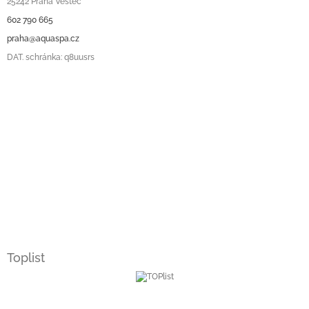
25242 Praha Vestec
602 790 665
praha@aquaspa.cz
DAT. schránka: q8uusrs
Toplist