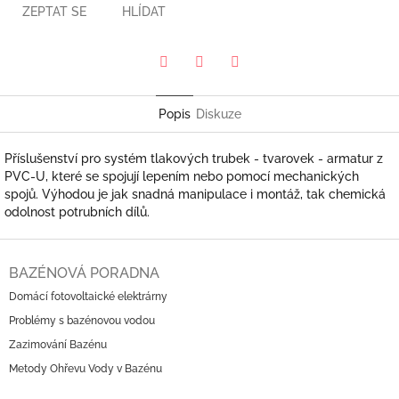
ZEPTAT SE
HLÍDAT
Pinterest
Twitter
Facebook
Popis
Diskuze
Příslušenství pro systém tlakových trubek - tvarovek - armatur z
PVC-U, které se spojují lepením nebo pomocí mechanických
spojů. Výhodou je jak snadná manipulace i montáž, tak chemická
odolnost potrubních dílů.
Z
á
BAZÉNOVÁ PORADNA
p
Domácí fotovoltaické elektrárny
a
Problémy s bazénovou vodou
t
í
Zazimování Bazénu
Metody Ohřevu Vody v Bazénu