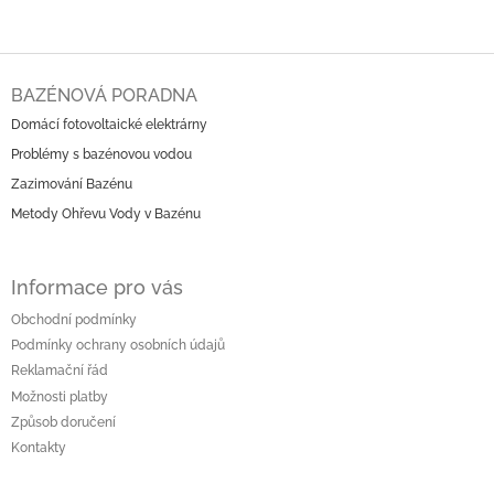
Z
á
BAZÉNOVÁ PORADNA
p
Domácí fotovoltaické elektrárny
a
Problémy s bazénovou vodou
t
í
Zazimování Bazénu
Metody Ohřevu Vody v Bazénu
Informace pro vás
Obchodní podmínky
Podmínky ochrany osobních údajů
Reklamační řád
Možnosti platby
Způsob doručení
Kontakty