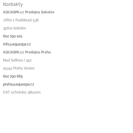
Kontakty
AQUASPA.cz Prodejna Sokolov
Jiřího z Poděbrad 536
35601 Sokolov
602 790 001
info@aquaspa.cz
AQUASPA.cz Prodejna Praha
Nad Safinou I 342
25242 Praha Vestec
602 790 665
praha@aquaspa.cz
DAT. schránka: q8uusrs