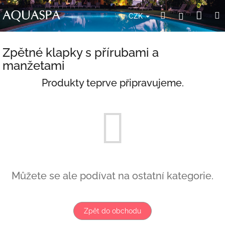
Přejít
Nák
Hledat
Přihlášení
na
CZK
obsah
koší
Zpětné klapky s přírubami a
manžetami
Produkty teprve připravujeme.
Můžete se ale podívat na ostatní kategorie.
Zpět do obchodu