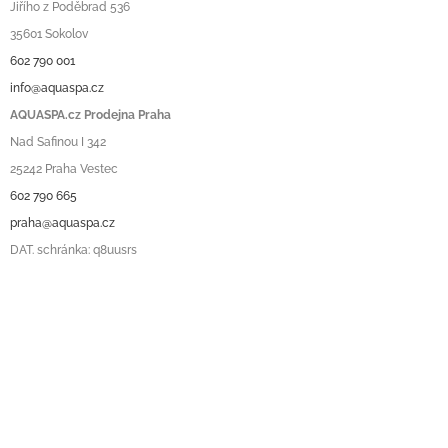
Jiřího z Poděbrad 536
35601 Sokolov
602 790 001
info@aquaspa.cz
AQUASPA.cz Prodejna Praha
Nad Safinou I 342
25242 Praha Vestec
602 790 665
praha@aquaspa.cz
DAT. schránka: q8uusrs