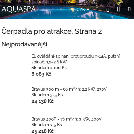
Přejít
Nák
Hledat
Přihlášení
na
CZK
obsah
koší
Čerpadla pro atrakce
, Strana 2
Nejprodávanější
El. ovládání-spínání protiproudu 9-14A, pulzní
spínač; 1,2–2,6 kW
Skladem > 100 Ks
8 083 Kč
Bravus 300 m - 66 m³/h; 2,2 kW, 230V
Skladem 3-5 Ks
24 138 Kč
Bravus 400T - 76 m³/h; 3 kW, 400V
Skladem > 5 Ks
25 218 Kč