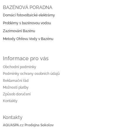
n
c
á
í
BAZÉNOVÁ PORADNA
í
p
p
Domácí fotovoltaické elektrárny
a
r
Problémy s bazénovou vodou
t
v
í
k
Zazimování Bazénu
y
Metody Ohřevu Vody v Bazénu
v
ý
p
Informace pro vás
i
s
Obchodní podmínky
u
Podmínky ochrany osobních údajů
Reklamační řád
Možnosti platby
Způsob doručení
Kontakty
Kontakty
AQUASPA.cz Prodejna Sokolov