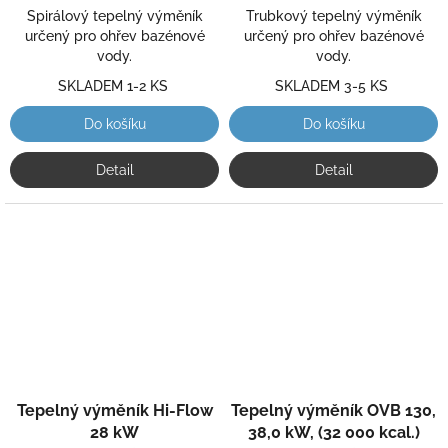
hvězdiček.
hvězdiček.
Spirálový tepelný výměník
Trubkový tepelný výměník
určený pro ohřev bazénové
určený pro ohřev bazénové
vody.
vody.
SKLADEM 1-2 KS
SKLADEM 3-5 KS
Do košíku
Do košíku
Detail
Detail
Průměrné
Průměrné
Tepelný výměník Hi-Flow
Tepelný výměník OVB 130,
hodnocení
hodnocení
produktu
produktu
28 kW
38,0 kW, (32 000 kcal.)