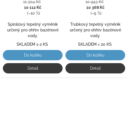
je
je
11 304 Kč
10 943 Kč
5,0
5,0
10 112 Kč
10 368 Kč
z
z
(–10 %)
(–5 %)
5
5
hvězdiček.
hvězdiček.
Spirálový tepelný výměník
Trubkový tepelný výměník
určený pro ohřev bazénové
určený pro ohřev bazénové
vody.
vody.
SKLADEM 1-2 KS
SKLADEM > 20 KS
Do košíku
Do košíku
Detail
Detail