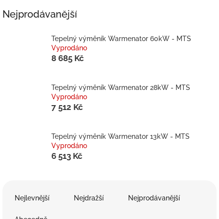
Nejprodávanější
Tepelný výměník Warmenator 60kW - MTS
Vyprodáno
8 685 Kč
Tepelný výměník Warmenator 28kW - MTS
Vyprodáno
7 512 Kč
Tepelný výměník Warmenator 13kW - MTS
Vyprodáno
6 513 Kč
Ř
a
Nejlevnější
Nejdražší
Nejprodávanější
z
e