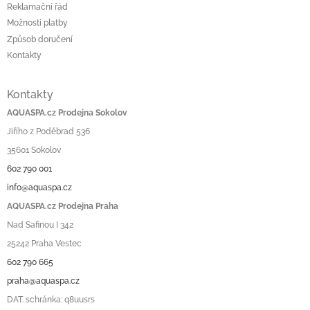
Reklamační řád
Možnosti platby
Způsob doručení
Kontakty
Kontakty
AQUASPA.cz Prodejna Sokolov
Jiřího z Poděbrad 536
35601 Sokolov
602 790 001
info@aquaspa.cz
AQUASPA.cz Prodejna Praha
Nad Safinou I 342
25242 Praha Vestec
602 790 665
praha@aquaspa.cz
DAT. schránka: q8uusrs