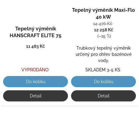
Průměrné
Tepelný výměník Maxi-Flo
hodnocení
produktu
40 kW
je
14 476 Kč
Tepelný výměník
5,0
12 258 Kč
z
HANSCRAFT ELITE 75
(–15 %)
5
11 483 Kč
hvězdiček.
Trubkový tepelný výměník
určený pro ohřev bazénové
vody.
VYPRODÁNO
SKLADEM 3-5 KS
Do košíku
Do košíku
Detail
Detail