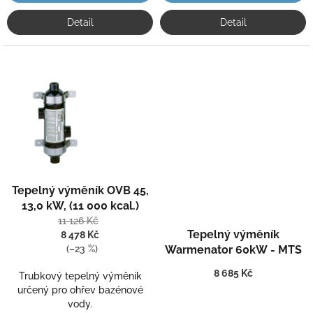
Detail
Detail
Průměrné
Tepelný výměník OVB 45,
hodnocení
produktu
13,0 kW, (11 000 kcal.)
Průměrné
je
11 126 Kč
hodnocení
5,0
Tepelný výměník
8 478 Kč
produktu
z
Warmenator 60kW - MTS
(–23 %)
je
5
5,0
8 685 Kč
hvězdiček.
Trubkový tepelný výměník
z
určený pro ohřev bazénové
5
vody.
hvězdiček.