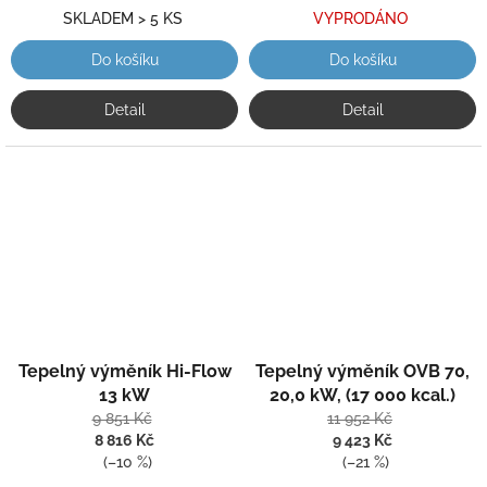
SKLADEM > 5 KS
VYPRODÁNO
Do košíku
Do košíku
Detail
Detail
Průměrné
Průměrné
Tepelný výměník Hi-Flow
Tepelný výměník OVB 70,
hodnocení
hodnocení
produktu
produktu
13 kW
20,0 kW, (17 000 kcal.)
je
je
9 851 Kč
11 952 Kč
5,0
5,0
8 816 Kč
9 423 Kč
z
z
(–10 %)
(–21 %)
5
5