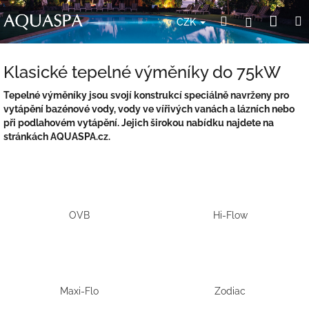
Přejít
Nák
Hledat
Přihlášení
na
CZK
obsah
koší
Klasické tepelné výměníky do 75kW
Tepelné výměníky jsou svojí konstrukcí speciálně navrženy pro
vytápění bazénové vody, vody ve vířivých vanách a lázních nebo
při podlahovém vytápění. Jejich širokou nabídku najdete na
stránkách AQUASPA.cz.
OVB
Hi-Flow
Maxi-Flo
Zodiac