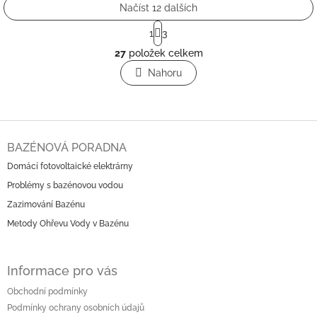
Načíst 12 dalších
S
1
3
t
O
r
27
položek celkem
v
á
l
Nahoru
n
á
k
o
d
v
a
á
c
Z
n
í
á
í
BAZÉNOVÁ PORADNA
p
p
r
Domácí fotovoltaické elektrárny
a
v
Problémy s bazénovou vodou
t
k
í
Zazimování Bazénu
y
v
Metody Ohřevu Vody v Bazénu
ý
p
i
Informace pro vás
s
u
Obchodní podmínky
Podmínky ochrany osobních údajů