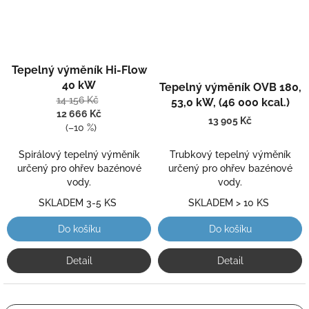
Průměrné
Tepelný výměník Hi-Flow
hodnocení
Průměrné
produktu
hodnocení
40 kW
Tepelný výměník OVB 180,
je
produktu
14 156 Kč
53,0 kW, (46 000 kcal.)
5,0
je
12 666 Kč
13 905 Kč
z
5,0
(–10 %)
5
z
hvězdiček.
5
Spirálový tepelný výměník
Trubkový tepelný výměník
hvězdiček.
určený pro ohřev bazénové
určený pro ohřev bazénové
vody.
vody.
SKLADEM 3-5 KS
SKLADEM > 10 KS
Do košíku
Do košíku
Detail
Detail