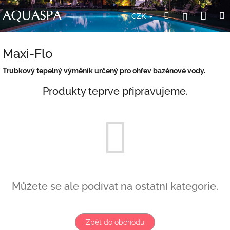
Přejít
Nák
Hledat
Přihlášení
na
CZK
obsah
koší
Maxi-Flo
Trubkový tepelný výměník určený pro ohřev bazénové vody.
Produkty teprve připravujeme.
Můžete se ale podívat na ostatní kategorie.
Zpět do obchodu