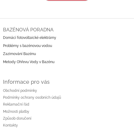
Z
á
BAZÉNOVÁ PORADNA
p
Domácí fotovoltaické elektrárny
a
Problémy s bazénovou vodou
t
í
Zazimování Bazénu
Metody Ohřevu Vody v Bazénu
Informace pro vás
Obchodní podmínky
Podmínky ochrany osobních údajů
Reklamační řád
Možnosti platby
Způsob doručení
Kontakty