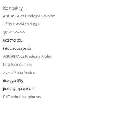
Kontakty
AQUASPA.cz Prodejna Sokolov
Jiřího z Poděbrad 536
35601 Sokolov
602 790 001
info@aquaspa.cz
AQUASPA.cz Prodejna Praha
Nad Safinou I 342
25242 Praha Vestec
602 790 665
praha@aquaspa.cz
DAT. schránka: q8uusrs