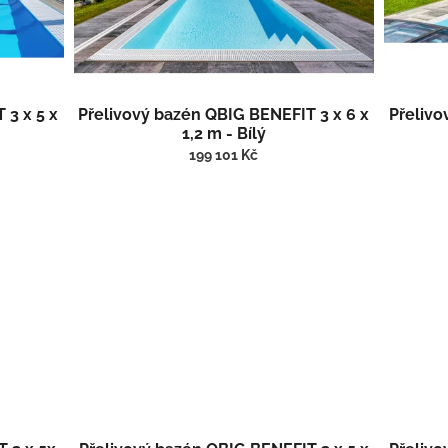
 3 x 5 x
Přelivový bazén QBIG BENEFIT 3 x 6 x
Přelivo
1,2 m - Bílý
199 101 Kč