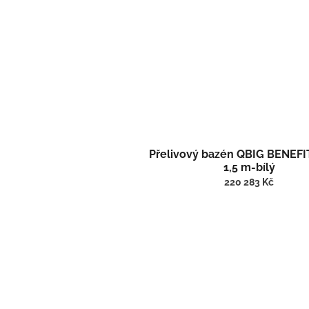
Přelivový bazén QBIG BENEFIT
1,5 m-bílý
220 283 Kč