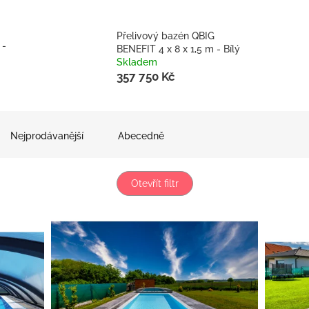
Přelivový bazén QBIG
 -
BENEFIT 4 x 8 x 1,5 m - Bílý
Skladem
357 750 Kč
Nejprodávanější
Abecedně
Otevřít filtr