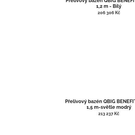
Přelivový bazén QBIG BENEFIT
1,2 m - Bílý
206 306 Kč
Přelivový bazén QBIG BENEFIT
1,5 m-světle modrý
213 237 Kč