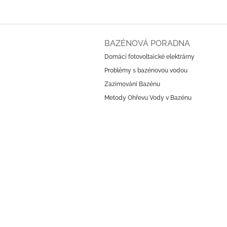
Z
á
BAZÉNOVÁ PORADNA
p
Domácí fotovoltaické elektrárny
a
Problémy s bazénovou vodou
t
í
Zazimování Bazénu
Metody Ohřevu Vody v Bazénu