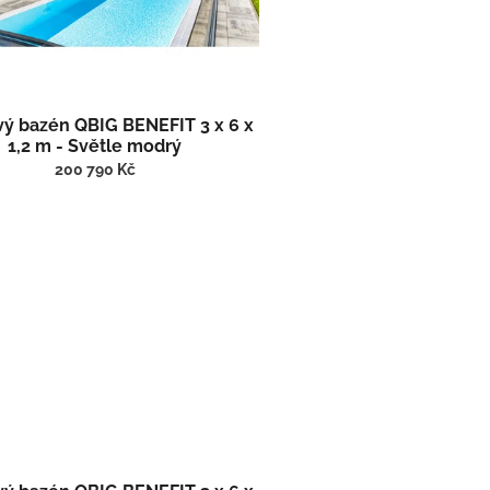
vý bazén QBIG BENEFIT 3 x 6 x
1,2 m - Světle modrý
200 790 Kč