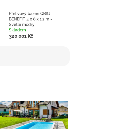
Přelivový bazén QBIG
BENEFIT 4 x 8 x 1,2 m -
Světle modrý
Skladem
320 001 Kč