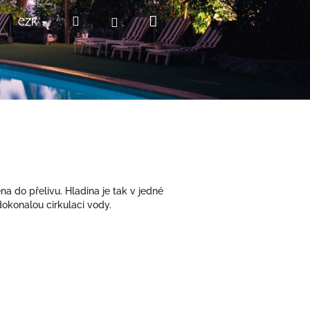
Nákupní
Hledat
Přihlášení
CZK
košík
 do přelivu. Hladina je tak v jedné
okonalou cirkulaci vody.