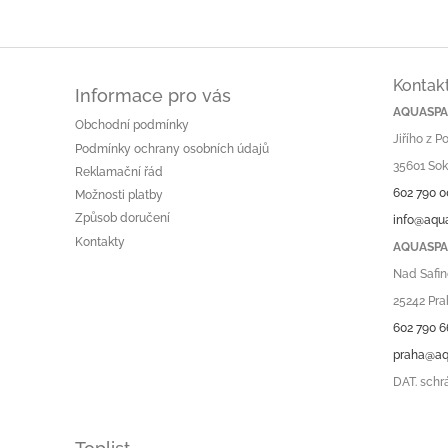
o
d
v
a
á
c
n
í
í
Kontak
p
Informace pro vás
r
AQUASPA.
Obchodní podmínky
v
Jiřího z 
k
Podmínky ochrany osobních údajů
35601 Sok
y
Reklamační řád
v
602 790 0
Možnosti platby
ý
Způsob doručení
info@aqu
p
Kontakty
i
AQUASPA.
s
Nad Safin
u
25242 Pra
602 790 6
praha@aq
DAT. schr