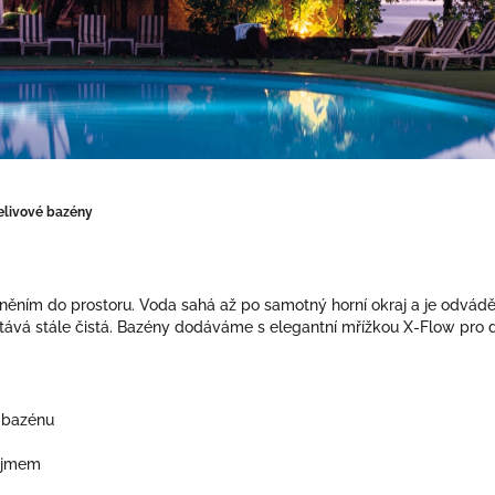
elivové bazény
ěním do prostoru. Voda sahá až po samotný horní okraj a je odváděna
tává stále čistá. Bazény dodáváme s elegantní mřížkou X-Flow pro d
 bazénu
dojmem