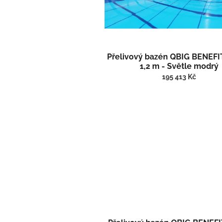
ů
o
d
u
k
t
Přelivový bazén QBIG BENEFIT
ů
1,2 m - Světle modrý
195 413 Kč