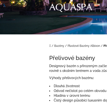
Přejít
na
obsah
Domů
/
Bazény
/
Plastové Bazény Albixon
/
Př
Přelivové bazény
Designový bazén s přirozeným začlen
rovině s okolním terénem a voda zůs
Výhody přelivových bazénu:
Dlouhá životnost
Odvod nečistot po celém obvodu
Hladina v úrovni terénu
Čistý design působící luxusním 