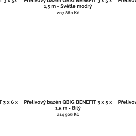
 3 x 5x
Přelivový bazén QBIG BENEFIT 3 x 5 x
Přelivo
1,5 m - Světle modrý
207 860 Kč
 3 x 6 x
Přelivový bazén QBIG BENEFIT 3 x 5 x
Přelivo
1,5 m - Bílý
214 906 Kč