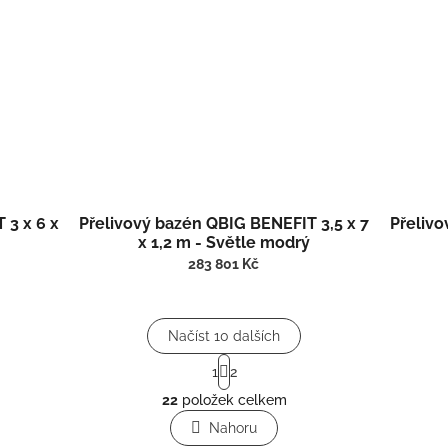
 3 x 6 x
Přelivový bazén QBIG BENEFIT 3,5 x 7
Přelivo
x 1,2 m - Světle modrý
283 801 Kč
Načíst 10 dalších
S
1
2
t
O
r
22
položek celkem
v
á
l
Nahoru
n
á
k