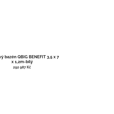
vý bazén QBIG BENEFIT 3,5 x 7
x 1,2m-bílý
292 987 Kč