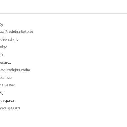
ty
cz Prodejna Sokolov
Poděbrad 536
olov
01
aspa.cz
cz Prodejna Praha
ou I 342
ha Vestec
65
uaspa.cz
ánka: q8uusrs