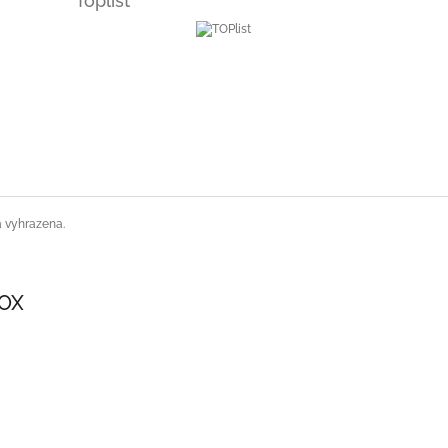
Toplist
a vyhrazena.
SOX