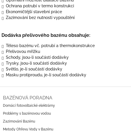
Ochrana potrubí v termo konstrukci
Ekonomičtější stavební práce
Zazimování bez nutnosti vypouštění
Dodávka přelivového bazénu obsahuje:
Těleso bazénu vč. potrubí a thermokonstrukce
Přelivovou mřížku
Schody, jsou-li součástí dodávky
Trysky, jsou-li součástí dodávky
Světlo, je-li součástí dodávky
Masku protiproudu, je-li součástí dodávky
Z
á
BAZÉNOVÁ PORADNA
p
Domácí fotovoltaické elektrárny
a
Problémy s bazénovou vodou
t
í
Zazimování Bazénu
Metody Ohřevu Vody v Bazénu