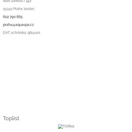
Nad Safinou I 342
25242 Praha Vestec
602 790 665
praha@aquaspa.cz
DAT. schránka: q8uusrs
Toplist