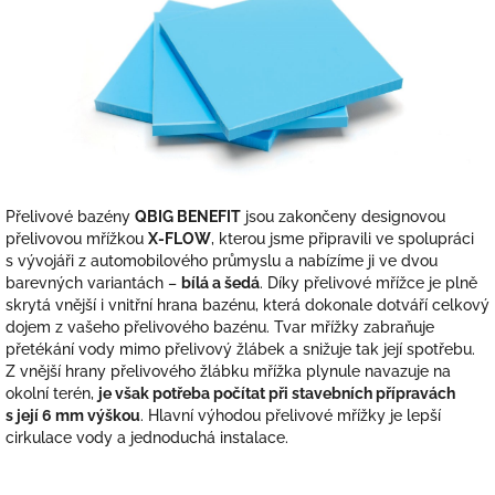
Přelivové bazény
QBIG BENEFIT
jsou zakončeny designovou
přelivovou mřížkou
X-FLOW
, kterou jsme připravili ve spolupráci
s vývojáři z automobilového průmyslu a nabízíme ji ve dvou
barevných variantách –
bílá a šedá
. Díky přelivové mřížce je plně
skrytá vnější i vnitřní hrana bazénu, která dokonale dotváří celkový
dojem z vašeho přelivového bazénu. Tvar mřížky zabraňuje
přetékání vody mimo přelivový žlábek a snižuje tak její spotřebu.
Z vnější hrany přelivového žlábku mřížka plynule navazuje na
okolní terén,
je však potřeba počítat při stavebních přípravách
s její 6 mm výškou
. Hlavní výhodou přelivové mřížky je lepší
cirkulace vody a jednoduchá instalace.