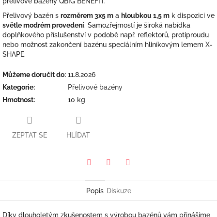
přelivové bazény QBIG BENEFIT.
Přelivový bazén s
rozměrem 3x5 m
a
hloubkou 1,5 m
k dispozici ve
světle modrém provedení
. Samozřejmostí je široká nabídka
doplňkového příslušenství v podobě např. reflektorů, protiproudu
nebo možnost zakončení bazénu speciálním hliníkovým lemem X-
SHAPE.
Můžeme doručit do:
11.8.2026
Kategorie
:
Přelivové bazény
Hmotnost
:
10 kg
ZEPTAT SE
HLÍDAT
Pinterest
Twitter
Facebook
Popis
Diskuze
Díky dlouholetým zkušenostem s výrobou bazénů vám přinášíme