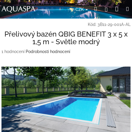
Přejít
Nák
Hledat
Přihlášení
na
CZK
obsah
koší
Kód:
3B11-29-001A-AL
Přelivový bazén QBIG BENEFIT 3 x 5 x
1,5 m - Světle modrý
Průměrné
1 hodnocení
Podrobnosti hodnocení
hodnocení
produktu
je
5,0
z
5
hvězdiček.