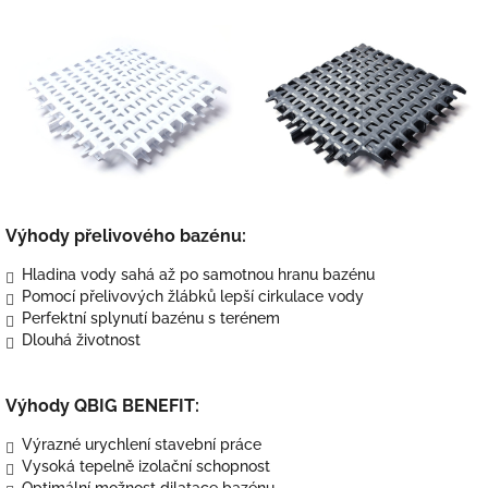
Výhody přelivového bazénu:
Hladina vody sahá až po samotnou hranu bazénu
Pomocí přelivových žlábků lepší cirkulace vody
Perfektní splynutí bazénu s terénem
Dlouhá životnost
Výhody QBIG BENEFIT:
Výrazné urychlení stavební práce
Vysoká tepelně izolační schopnost
Optimální možnost dilatace bazénu