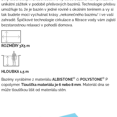
unikátní zážitek v podobě přelivových bazénů. Technologie přelivu
umožňuje to, že je bazén v jedné rovině s okolním terénem a vy si
tak budete moci vychutnat krásy „nekonečného bazénu“ i ve vaší
zahradě. Špičkové technologie cirkulace a filtrace vody vám zajistí
bezstarostnou relaxaci v pohodlí domova.
ROZMĚRY 3X5 m
HLOUBKA 1,5 m
®
®
Bazény vyrábíme z materiálu
ALBISTONE
či
POLYSTONE
P
copolymer.
Tloušťka materiálu je 6 nebo 8 mm
. Materiál dna se
může tloušťkou lišit od materiálu stěn.