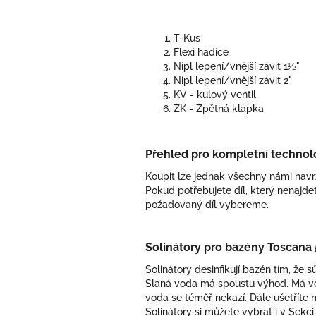
T-Kus
Flexi hadice
Nipl lepení/vnější závit 1½"
Nipl lepení/vnější závit 2"
KV - kulový ventil
ZK - Zpětná klapka
Přehled pro kompletní technolo
Koupit lze jednak všechny námi navr
Pokud potřebujete díl, který nenajd
požadovaný díl vybereme.
Solinátory pro bazény Toscana 5
Solinátory desinfikují bazén tím, že 
Slaná voda má spoustu výhod. Má vel
voda se téměř nekazí. Dále ušetřít
Solinátory si můžete vybrat i v Sekc