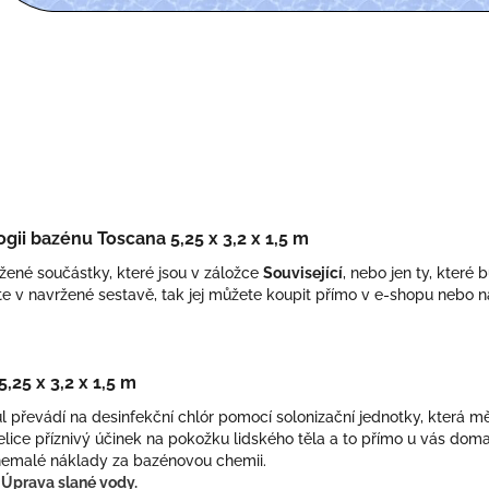
gii bazénu Toscana 5,25 x 3,2 x 1,5 m
žené součástky, které jsou v záložce
Související
, nebo jen ty, kter
ete v navržené sestavě, tak jej můžete koupit přímo v e-shopu nebo 
,25 x 3,2 x 1,5 m
sůl převádí na desinfekční chlór pomocí solonizační jednotky, která m
ice příznivý účinek na pokožku lidského těla a to přímo u vás doma
e nemalé náklady za bazénovou chemii.
i
Úprava slané vody.