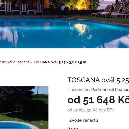
nstrukcí
/
Toscana
/
TOSCANA ovál 5,25 x 3,2 x 1,5 m
TOSCANA ovál 5,25 
Průměrné
2 hodnocení
Podrobnosti hodnoc
hodnocení
od
51 648 K
produktu
je
od
42 684,30 Kč
bez DPH
3,5
Měrná
z
Zvolte variantu
cena:
5