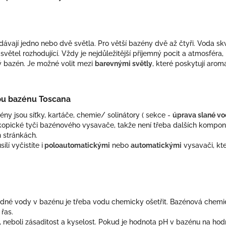
ávají jedno nebo dvě světla. Pro větší bazény dvě až čtyři. Voda skv
ětel rozhodující. Vždy je nejdůležitější příjemný pocit a atmosféra, 
ý bazén. Je možné volit mezi
barevnými světly
, které poskytují arom
žbu bazénu Toscana
ény jsou síťky, kartáče, chemie/ solinátory ( sekce -
úprava slané v
eskopické tyči bazénového vysavače, takže není třeba dalších kompo
 stránkách.
í vyčistíte i
poloautomatickými
nebo
automatickými
vysavači, kt
adné vody v bazénu je třeba vodu chemicky ošetřit. Bazénová chemi
řas.
eboli zásaditost a kyselost. Pokud je hodnota pH v bazénu na hodno