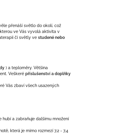
ěle přenáší světlo do okolí, což
kterou ve Vás vyvolá aktivita v
aterapii či světly ve
studené nebo
ody
) a teploměry. Většina
nent. Veškeré
příslušenství a doplňky
eré Vás zbaví všech usazených
e hubí a zabraňuje dalšímu množení
tě, která je mimo rozmezí 7,2 - 7,4