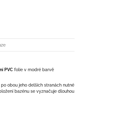
uze
řní PVC
folie v modré barvě
 po obou jeho delších stranách nutné
bložení bazénu se vyznačuje dlouhou