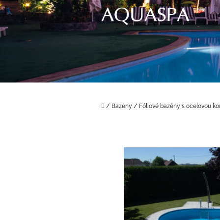
Přejít
na
obsah
Domů
/
Bazény
/
Fóliové bazény s ocelovou ko