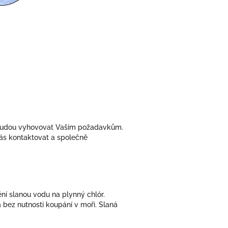
é budou vyhovovat Vašim požadavkům.
nás kontaktovat a společně
ění slanou vodu na plynný chlór.
 bez nutnosti koupání v moři. Slaná