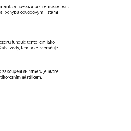
yměnit za novou, a tak nemusíte řešit
oti pohybu obvodovými lištami.
azénu funguje tento lem jako
žství vody, lem také zabraňuje
Po zakoupení skimmeru je nutné
tikorozním nástřikem
.