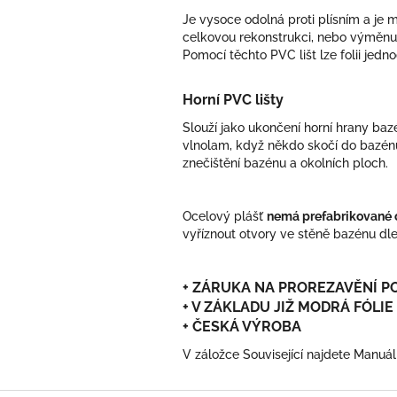
Je vysoce odolná proti plísním a je 
celkovou rekonstrukci, nebo výměnu 
Pomocí těchto PVC lišt lze folii jed
Horní PVC lišty
Slouží jako ukončení horní hrany baz
vlnolam, když někdo skočí do bazénu
znečištění bazénu a okolních ploch.
Ocelový plášť
nemá prefabrikované 
vyříznout otvory ve stěně bazénu dl
+ ZÁRUKA NA PROREZAVĚNÍ PO
+ V ZÁKLADU JIŽ MODRÁ FÓLIE
​+ ČESKÁ VÝROBA
V záložce Související najdete Manu