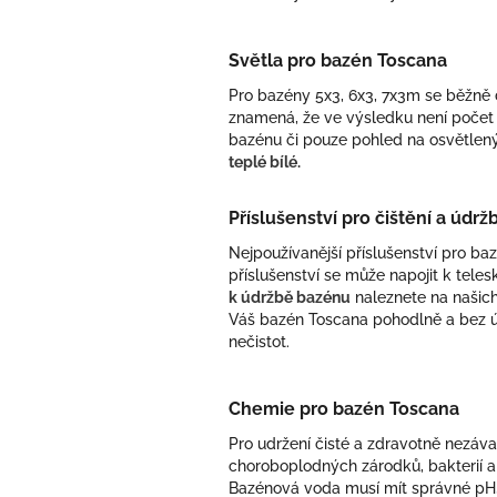
Světla pro bazén Toscana
Pro bazény 5x3, 6x3, 7x3m se běžně d
znamená, že ve výsledku není počet sv
bazénu či pouze pohled na osvětlen
teplé bílé.
Příslušenství pro čištění a údr
Nejpoužívanější příslušenství pro baz
příslušenství se může napojit k tel
k údržbě bazénu
naleznete na našich
Váš bazén Toscana pohodlně a bez úsil
nečistot.
Chemie pro bazén Toscana
Pro udržení čisté a zdravotně nezáv
choroboplodných zárodků, bakterií a 
Bazénová voda musí mít správné pH, n