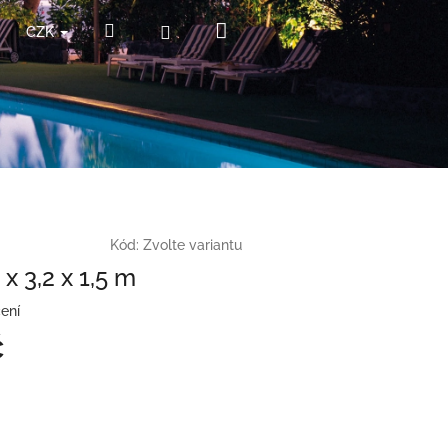
Nákupní
Hledat
Přihlášení
CZK
košík
Kód:
Zvolte variantu
x 3,2 x 1,5 m
ení
č