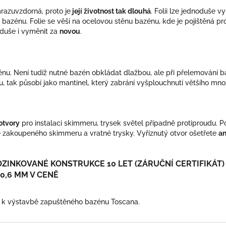
mrazuvzdorná, proto je
její životnost tak dlouhá
. Folii lze jednoduše v
bazénu. Folie se věší na ocelovou stěnu bazénu, kde je pojištěná pr
noduše i vyměnit za
novou
.
énu. Není tudíž nutné bazén obkládat dlažbou, ale při přelemování b
, tak působí jako mantinel, který zabrání vyšplouchnutí většího mno
otvory
pro instalaci skimmeru, trysek světel případně protiproudu. 
e zakoupeného skimmeru a vratné trysky. Vyříznutý otvor ošetřete
an
ZINKOVANÉ KONSTRUKCE 10 LET (ZÁRUČNÍ CERTIFIKÁT)
 0,6 MM V CENĚ
ál k výstavbě zapuštěného bazénu Toscana.