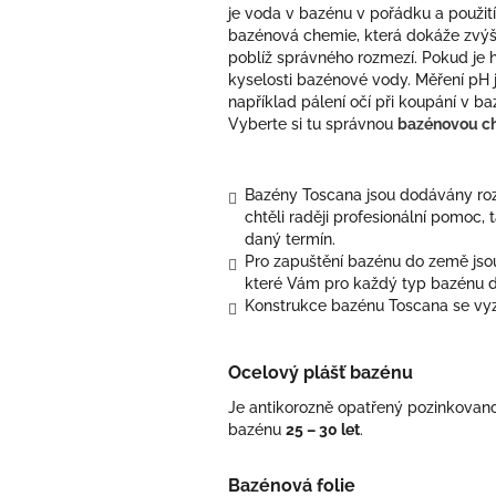
je voda v bazénu v pořádku a použití
bazénová chemie, která dokáže zvýši
poblíž správného rozmezí. Pokud je h
kyselosti bazénové vody. Měření pH 
například pálení očí při koupání v b
Vyberte si tu správnou
bazénovou c
Bazény Toscana jsou dodávány roz
chtěli raději profesionální pomoc, 
daný termín.
Pro zapuštění bazénu do země jsou
které Vám pro každý typ bazénu 
Konstrukce bazénu Toscana se vyzn
Ocelový plášť bazénu
Je antikorozně opatřený pozinkovano
bazénu
25 – 30 let
.
Bazénová folie