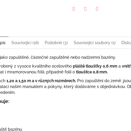
Pinterest
Twitter
Facebook
pis
Související (16)
Podobné (3)
Související soubory (1)
Disk
 jako zapuštěné, částečné zapuštěné nebo nadzemní bazény.
robený z vysoce kvalitního ocelového
pláště tloušťky 0,6 mm
a
vnit
at i mramorovanou fólii, případně folii o
tloušťce 0,8 mm.
ách
1,20 a 1,50 m a v různých rozměrech.
Pro zapuštění do země ,jsou
nstalaci naším manuálem a pokyny, který dodáváme s objednávkou. O
ovedením.
uje:
áště bazénu