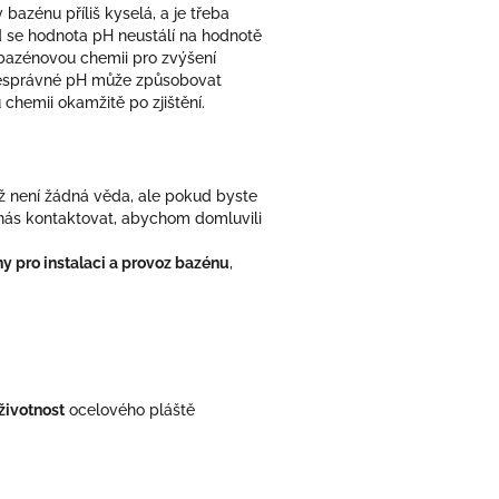
bazénu příliš kyselá, a je třeba
d se hodnota pH neustálí na hodnotě
t bazénovou chemii pro zvýšení
. Nesprávné pH může způsobovat
chemii okamžitě po zjištění.
ž není žádná věda, ale pokud byste
í nás kontaktovat, abychom domluvili
y pro instalaci a provoz bazénu
,
životnost
ocelového pláště