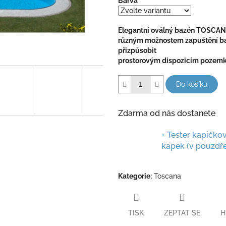
Barva
hvězdiček.
Elegantní oválný bazén TOSCANA
různým možnostem zapuštění baz
přizpůsobit
prostorovým dispozicím pozemku (
Do košíku
Zdarma od nás dostanete
+ Tester kapičk
kapek (v pouzdř
Kategorie
:
Toscana
TISK
ZEPTAT SE
H