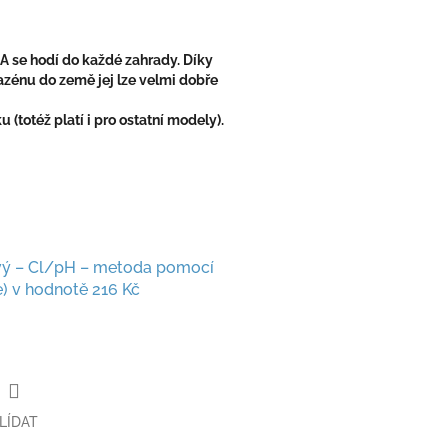
 se hodí do každé zahrady. Díky
énu do země jej lze velmi dobře
totéž platí i pro ostatní modely).
ový – Cl/pH – metoda pomocí
e)
v hodnotě 216 Kč
LÍDAT