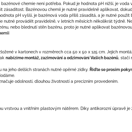
 bazénové chemie není potřeba. Pokud je hodnota pH nižší, je voda v 
t zásaditost. Bazénovou chemii je nutné pravidelně aplikovat, doku
odnota pH vyšší, je bazénová voda příliš zásaditá, a je nutné použí
je nutné provádět pravidelně, v letních měsících několikrát týdně
azénu, nebo blednutí stěn bazénu, proto je nutné aplikovat bazénovou 
hemii
ložené v kartonech v rozměrech cca 50 x 50 x 125 cm. Jejich montá
tak
nabízíme montáž, zazimování a odzimování Vašich bazénů
, stač
 na jeho delších stranách nutné opěrné zídky.
Řiďte se prosím pokyn
dodáme.
ačuje odolností, dlouhou životností a precizním provedením.
u vrstvou a vnitřním plastovým nátěrem. Díky antikorozní úpravě je