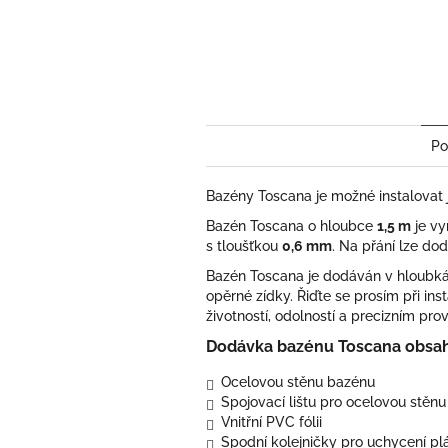
Po
Bazény Toscana je možné instalovat
Bazén Toscana o hloubce
1,5 m
je vy
s tloušťkou
0,6 mm
. Na přání lze dod
Bazén Toscana je dodáván v hloubk
opěrné zídky. Řiďte se prosím při i
životností, odolností a precizním pr
Dodávka bazénu Toscana obsah
Ocelovou stěnu bazénu
Spojovací lištu pro ocelovou stěnu
Vnitřní PVC fólii
Spodní kolejničky pro uchycení pl