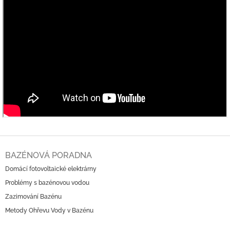
Z
á
BAZÉNOVÁ PORADNA
p
Domácí fotovoltaické elektrárny
a
Problémy s bazénovou vodou
t
í
Zazimování Bazénu
Metody Ohřevu Vody v Bazénu