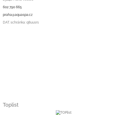
602 790 665
praha@aquaspa.cz
DAT. schránka: q8uusrs
Toplist