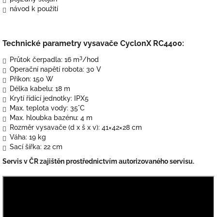
návod k použití
Technické parametry vysavače CyclonX RC4400:
3
Průtok čerpadla: 16 m
/hod
Operační napětí robota: 30 V
Příkon: 150 W
Délka kabelu: 18 m
Krytí řídící jednotky: IPX5
Max. teplota vody: 35°C
Max. hloubka bazénu: 4 m
Rozměr vysavače (d x š x v): 41×42×28 cm
Váha: 19 kg
Sací šířka: 22 cm
Servis v ČR zajištěn prostřednictvím autorizovaného servisu.