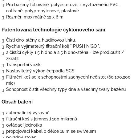
Pro bazény
fóliované, polyesterové, z vyztuženého PVC,
natírané, polypropylenové, plastové
Rozměr: maximálně 12 x 6 m
Patentovaná technologie cyklonového sání
Čistí dno, stěny a hladinovou linku.
Rychle vyjímatelný filtrační koš " PUSH N´GO ".
2 čistící cykly 1,5 h dno a 2,5 h dno+stěna - lze prodloužit /
zkrátit
Transportní vozík.
Nastavitelný výkon čerpadla SCS
Filtrační koš se 3 schopnostmi zachycení nečistot (60,100,200
mic)
Schopnost čistit všechny typy dna a všechny tvary bazénu.
Obsah balení
automatický vysavač
filtrační koš s jemností 100 mikronů
ovládací jednotka
propojovací kabel o délce 18 m se swivelem
pojízdný stojan