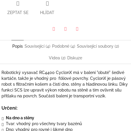
ZEPTAT SE
HLÍDAT
Pinterest
Twitter
Facebook
Popis
Související (4)
Podobné (4)
Související soubory (2)
Videa (2)
Diskuze
Robotický vysavač RC4400 CyclonX má v balení "obuté" šedivé
kartáče, takže je vhodný pro fóliové povrchy. CyclonX je pásový
robot s filtračním košem a čistí dno, stěny a hladinovou linku. Díky
funkci SCS lze upravit výkon robotu na stěně a tím ovlivnit sílu
přítlaku na povrch. Součástí balení je transportní vozík.
Určení:
Na dno a stěny
Tvar: vhodný pro všechny tvary bazénů
Dno: vhodný pro rovné i šikmé dno