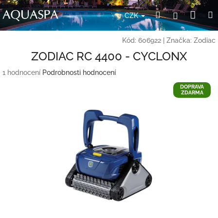
Přejít
Nák
Hledat
Přihlášení
na
CZK
obsah
koší
Kód:
606922
|
Značka:
Zodiac
ZODIAC RC 4400 - CYCLONX
Průměrné
1 hodnocení
Podrobnosti hodnocení
hodnocení
DOPRAVA
produktu
ZDARMA
je
5,0
z
5
hvězdiček.