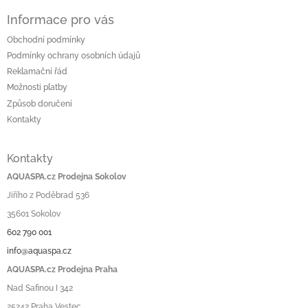
Informace pro vás
Obchodní podmínky
Podmínky ochrany osobních údajů
Reklamační řád
Možnosti platby
Způsob doručení
Kontakty
Kontakty
AQUASPA.cz Prodejna Sokolov
Jiřího z Poděbrad 536
35601 Sokolov
602 790 001
info@aquaspa.cz
AQUASPA.cz Prodejna Praha
Nad Safinou I 342
25242 Praha Vestec